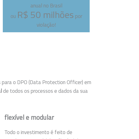
anual no Brasil
R$ 50 milhões
ou
por
violação!
 para o DPO (Data Protection Officer) em
l
de todos os processos e dados da sua
flexível e modular
Todo o investimento é feito de